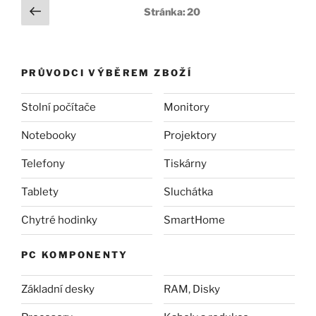
Posts
Předchozí
Stránka:
20
stránka
pagination
PRŮVODCI VÝBĚREM ZBOŽÍ
Stolní počítače
Monitory
Notebooky
Projektory
Telefony
Tiskárny
Tablety
Sluchátka
Chytré hodinky
SmartHome
PC KOMPONENTY
Základní desky
RAM
,
Disky