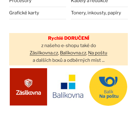
Procesory
Kabely a redukce
Grafické karty
Tonery, inkousty, papíry
Rychlé DORUČENÍ
z našeho e-shopu také do
Zásilkovna.cz
,
Balíkovna.cz
,
Na poštu
a dalších boxů a odběrných míst ...