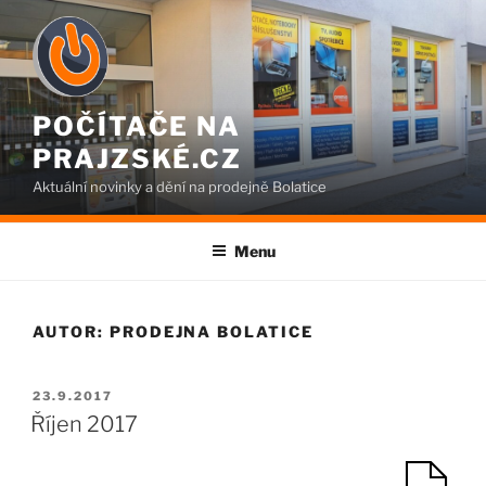
Přejít
k
obsahu
webu
POČÍTAČE NA
PRAJZSKÉ.CZ
Aktuální novinky a dění na prodejně Bolatice
Menu
AUTOR:
PRODEJNA BOLATICE
PUBLIKOVÁNO
23.9.2017
Říjen 2017