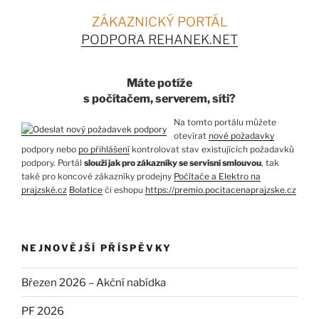
ZÁKAZNICKÝ PORTÁL
PODPORA REHANEK.NET
Máte potíže
s počítačem, serverem, síti?
Na tomto portálu můžete
otevírat
nové požadavky
podpory nebo
po přihlášení
kontrolovat stav existujících požadavků
podpory. Portál
slouží jak pro zákazníky se servisní smlouvou
, tak
také pro koncové zákazníky prodejny
Počítače a Elektro na
prajzské.cz
Bolatice
či eshopu
https://premio.pocitacenaprajzske.cz
NEJNOVĚJŠÍ PŘÍSPĚVKY
Březen 2026 – Akční nabídka
PF 2026